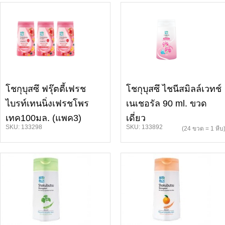
โชกุบุสซึ ฟรุ๊ตตี้เฟรช
โชกุบุสซึ ไชนีสมิลล์เวทช์
ไบรท์เทนนิ่งเฟรชโพร
เนเชอรัล 90 ml. ขวด
เทค100มล. (แพค3)
เดี่ยว
SKU: 133298
SKU: 133892
(24 ขวด = 1 หีบ