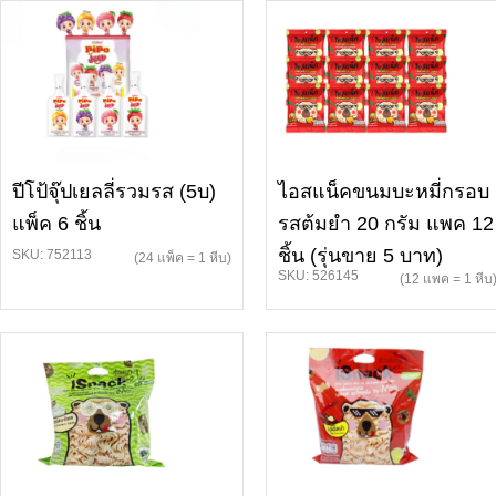
ปีโป้จุ๊ปเยลลี่รวมรส (5บ)
ไอสแน็คขนมบะหมี่กรอบ
แพ็ค 6 ชิ้น
รสต้มยำ 20 กรัม แพค 12
ชิ้น (รุ่นขาย 5 บาท)
SKU: 752113
(24 แพ็ค = 1 หีบ)
SKU: 526145
(12 แพค = 1 หีบ