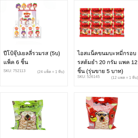
ปีโป้จุ๊ปเยลลี่รวมรส (5บ)
ไอสแน็คขนมบะหมี่กรอบ
แพ็ค 6 ชิ้น
รสต้มยำ 20 กรัม แพค 12
ชิ้น (รุ่นขาย 5 บาท)
SKU: 752113
(24 แพ็ค = 1 หีบ)
SKU: 526145
(12 แพค = 1 หีบ