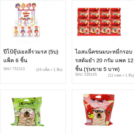
ปีโป้จุ๊ปเยลลี่รวมรส (5บ)
ไอสแน็คขนมบะหมี่กรอบ
แพ็ค 6 ชิ้น
รสต้มยำ 20 กรัม แพค 12
ชิ้น (รุ่นขาย 5 บาท)
SKU: 752113
(24 แพ็ค = 1 หีบ)
SKU: 526145
(12 แพค = 1 หีบ