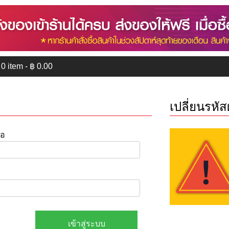
0
item - ฿
0.00
เปลี่ยนรหัส
ือ