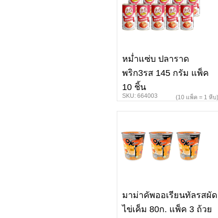
หม่ำแซ่บ ปลาราด
พริก3รส 145 กรัม แพ็ค
10 ชิ้น
SKU: 664003
(10 แพ็ค = 1 หีบ
มาม่าคัพออเรียนทัลรสผัด
ไข่เค็ม 80ก. แพ็ค 3 ถ้วย