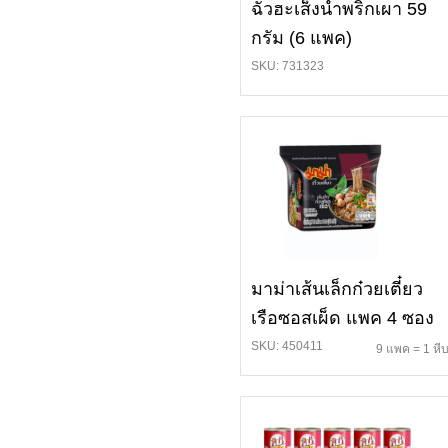
ฉั่วฮะเส็งน้ำพริกเผา 59
กรัม (6 แพค)
SKU: 731323
มาม่าเส้นเล็กก๋วยเตี๋ยว
เรือซอสเผ็ด แพค 4 ซอง
SKU: 450411
9 แพค = 1 หี