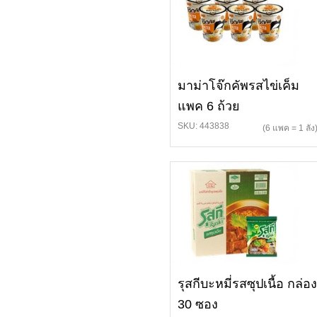
มาม่าโจ๊กคัพรสไข่เค็ม
แพค 6 ถ้วย
SKU: 443838
(6 แพค = 1 ลัง
รุสกีบะหมี่รสซุปเนื้อ กล่อง
30 ซอง