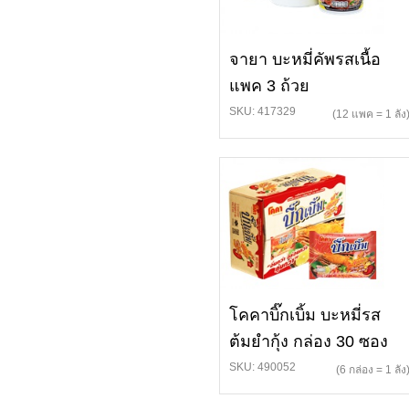
จายา บะหมี่คัพรสเนื้อ
แพค 3 ถ้วย
SKU: 417329
(12 แพค = 1 ลัง
โคคาบิ๊กเบิ้ม บะหมี่รส
ต้มยำกุ้ง กล่อง 30 ซอง
SKU: 490052
(6 กล่อง = 1 ลัง