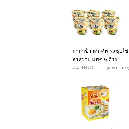
มาม่าข้าวต้มคัพ รสซุปไข่
สาหร่าย แพค 6 ถ้วย
SKU: 444109
(6 แพค = 1 ลัง