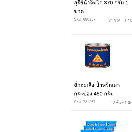
สุรีย์น้ำจิ้มไก่ 370 กรัม 1
ขวด
SKU: 680157
(24 ขวด = 1 ลัง
ฉั่วฮะเส็ง น้ำพริกเผา
กระป๋อง 450 กรัม
SKU: 731257
12 ชิ้น = 1 หี