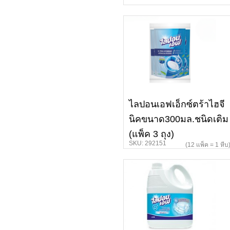
ไลปอนเอฟเอ็กซ์ตร้าไฮจี
นิคขนาด300มล.ชนิดเติม
(แพ็ค 3 ถุง)
SKU: 292151
(12 แพ็ค = 1 หีบ