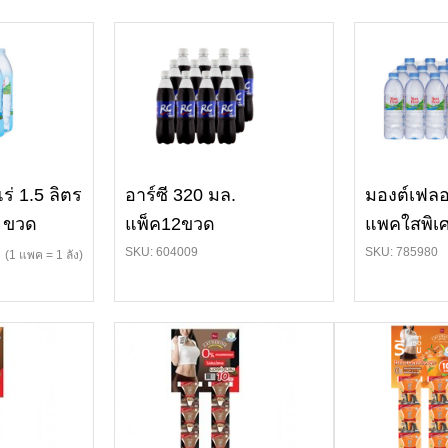
่ 1.5 ลิตร
อาร์ซี 320 มล.
มองต์เฟลอ
 ขวด
แพ็ค12ขวด
แพคใสพิเ
SKU: 604009
SKU: 785980
(1 แพค = 1 ลัง)