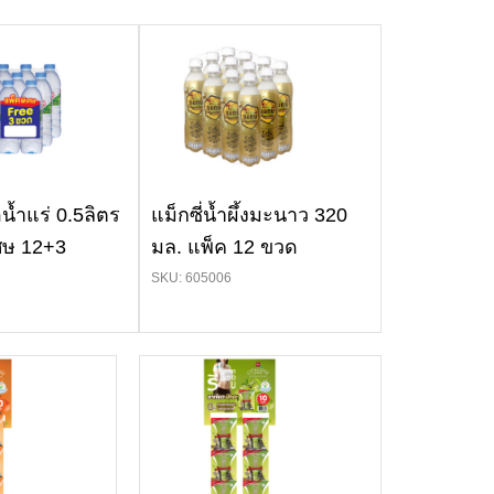
น้ำแร่ 0.5ลิตร
แม็กซี่น้ำผึ้งมะนาว 320
ศษ 12+3
มล. แพ็ค 12 ขวด
SKU: 605006