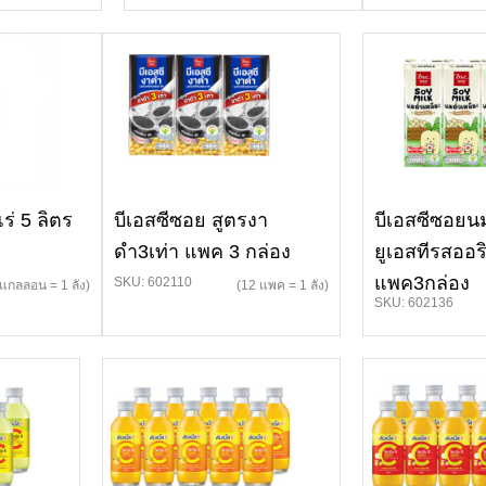
ร่ 5 ลิตร
บีเอสซีซอย สูตรงา
บีเอสซีซอยนม
ดำ3เท่า แพค 3 กล่อง
ยูเอสทีรสออริ
แพค3กล่อง
SKU: 602110
 แกลลอน = 1 ลัง)
(12 แพค = 1 ลัง)
SKU: 602136