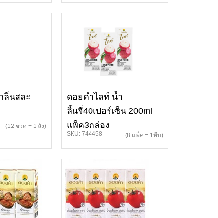
กลิ่นสละ
ดอยคำไลท์ น้ำ
ลิ้นจี่40เปอร์เซ็น 200ml
แพ็ค3กล่อง
(12 ขวด = 1 ลัง)
SKU: 744458
(8 แพ็ค = 1หีบ)