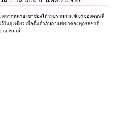
รวม 5 รส 404 ก. แพค 20 ซอง
วามหลากหลาย เขาช่องได้รวบรวมกาแฟเขาช่องคอฟฟี่
ส ไว้ในถุงเดียว เพื่อดื่มด่ำกับกาแฟเขาช่องทุกรสชาติ
ทุกอารมณ์