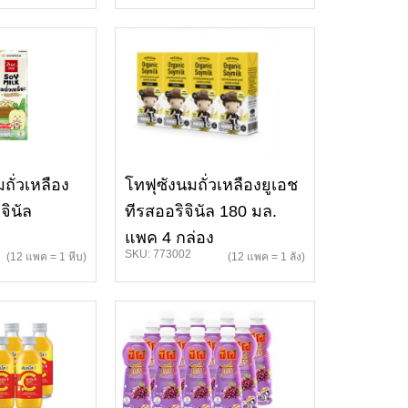
ถั่วเหลือง
โทฟุซังนมถั่วเหลืองยูเอช
จินัล
ทีรสออริจินัล 180 มล.
แพค 4 กล่อง
SKU: 773002
(12 แพค = 1 หีบ)
(12 แพค = 1 ลัง)