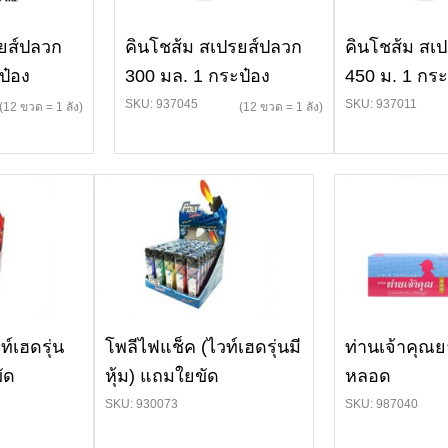
รยส์ปลวก
คินโชส้ม สเปรยส์ปลวก
คินโชส้ม สเ
ป๋อง
300 มล. 1 กระป๋อง
450 ม. 1 กระ
SKU: 937045
SKU: 937011
(12 ขวด = 1 ลัง)
(12 ขวด = 1 ลัง)
์เฮดรุ่น
โพลีไฟแช็ค (ไวท์เฮดรุ่นมี
ท่านเจ้าคุณ
ัด
หุ้ม) แถมใยขัด
หลอด
SKU: 930073
SKU: 987040