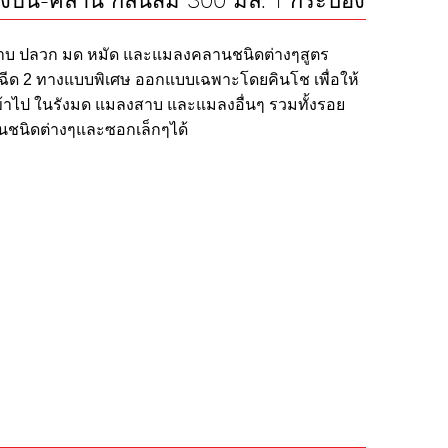
งบิน-คลาน กลิ่นส้ม 300 มล. 1 กระป๋อง
าบ ปลวก มด หมัด และแมลงคลานชนิดต่างๆสูตร
วฉีด 2 ทางแบบพิเศษ ออกแบบเฉพาะโดยคินโช เพื่อให้
ไป ในรังมด แมลงสาบ และแมลงอื่นๆ รวมทั้งรอย
นชนิดต่างๆและซอกเล็กๆได้