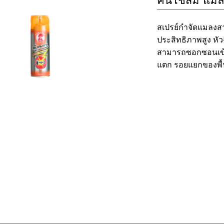
คินโชส้ม แมล
สเปรย์กำจัดแมลงส
ประสิทธิภาพสูง หั
สามารถซอกซอนเข้า
แตก รอยแยกของพื้