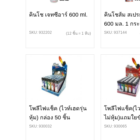
คินโช เจทซีอาร์ 600 ml.
คินโชส้ม สเป
600 มล. 1 กระ
SKU: 932202
SKU: 937144
(12 ชิ้น = 1 หีบ)
โพลีไฟแช็ค (ไวท์เฮดรุ่น
โพลีไฟแช็ค(ไวท
หุ้ม) กล่อง 50 ชิ้น
ไม่หุ้ม)แถมใยข
SKU: 930032
SKU: 930065