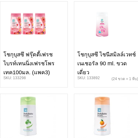
โชกุบุสซึ ฟรุ๊ตตี้เฟรช
โชกุบุสซึ ไชนีสมิลล์เวทช์
ไบรท์เทนนิ่งเฟรชโพร
เนเชอรัล 90 ml. ขวด
เทค100มล. (แพค3)
เดี่ยว
SKU: 133298
SKU: 133892
(24 ขวด = 1 หีบ