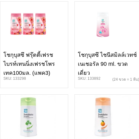
โชกุบุสซึ ฟรุ๊ตตี้เฟรช
โชกุบุสซึ ไชนีสมิลล์เวทช์
ไบรท์เทนนิ่งเฟรชโพร
เนเชอรัล 90 ml. ขวด
เทค100มล. (แพค3)
เดี่ยว
SKU: 133298
SKU: 133892
(24 ขวด = 1 หีบ