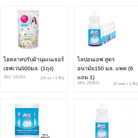
ไฮคลาสปรับผ้านุ่มเนเจอร์
ไลปอนเอฟ สูตร
เฮฟเว่น500มล. (1ถุง)
อนามัย150 มล. แพค (6
แถม 1)
SKU: 333351
(24 ถุง = 1 หีบ)
SKU: 291831
(8 แพค = 1 หีบ