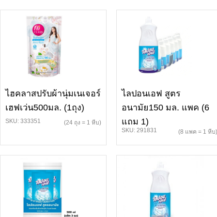
ไฮคลาสปรับผ้านุ่มเนเจอร์
ไลปอนเอฟ สูตร
เฮฟเว่น500มล. (1ถุง)
อนามัย150 มล. แพค (6
แถม 1)
SKU: 333351
(24 ถุง = 1 หีบ)
SKU: 291831
(8 แพค = 1 หีบ