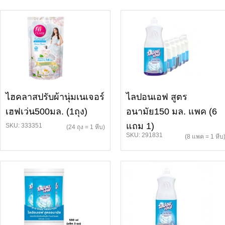
ไฮคลาสปรับผ้านุ่มเนเจอร์
ไลปอนเอฟ สูตร
เฮฟเว่น500มล. (1ถุง)
อนามัย150 มล. แพค (6
แถม 1)
SKU: 333351
(24 ถุง = 1 หีบ)
SKU: 291831
(8 แพค = 1 หีบ