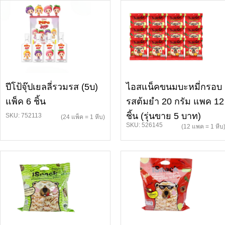
ปีโป้จุ๊ปเยลลี่รวมรส (5บ)
ไอสแน็คขนมบะหมี่กรอบ
แพ็ค 6 ชิ้น
รสต้มยำ 20 กรัม แพค 12
ชิ้น (รุ่นขาย 5 บาท)
SKU: 752113
(24 แพ็ค = 1 หีบ)
SKU: 526145
(12 แพค = 1 หีบ