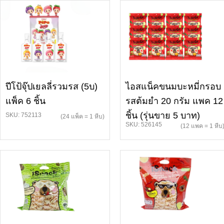
ปีโป้จุ๊ปเยลลี่รวมรส (5บ)
ไอสแน็คขนมบะหมี่กรอบ
แพ็ค 6 ชิ้น
รสต้มยำ 20 กรัม แพค 12
ชิ้น (รุ่นขาย 5 บาท)
SKU: 752113
(24 แพ็ค = 1 หีบ)
SKU: 526145
(12 แพค = 1 หีบ