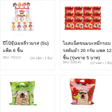
ปีโป้จุ๊ปเยลลี่รวมรส (5บ)
ไอสแน็คขนมบะหมี่กรอบ
แพ็ค 6 ชิ้น
รสต้มยำ 20 กรัม แพค 12
ชิ้น (รุ่นขาย 5 บาท)
SKU: 752113
(24 แพ็ค = 1 หีบ)
SKU: 526145
(12 แพค = 1 หีบ