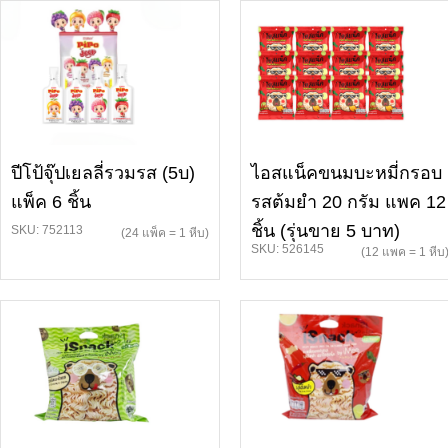
ปีโป้จุ๊ปเยลลี่รวมรส (5บ)
ไอสแน็คขนมบะหมี่กรอบ
แพ็ค 6 ชิ้น
รสต้มยำ 20 กรัม แพค 12
ชิ้น (รุ่นขาย 5 บาท)
SKU: 752113
(24 แพ็ค = 1 หีบ)
SKU: 526145
(12 แพค = 1 หีบ