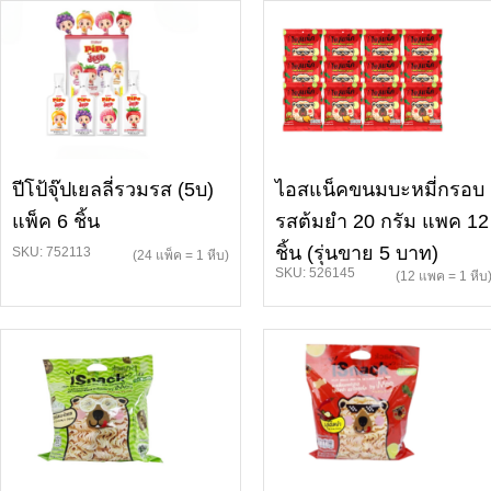
ปีโป้จุ๊ปเยลลี่รวมรส (5บ)
ไอสแน็คขนมบะหมี่กรอบ
แพ็ค 6 ชิ้น
รสต้มยำ 20 กรัม แพค 12
ชิ้น (รุ่นขาย 5 บาท)
SKU: 752113
(24 แพ็ค = 1 หีบ)
SKU: 526145
(12 แพค = 1 หีบ