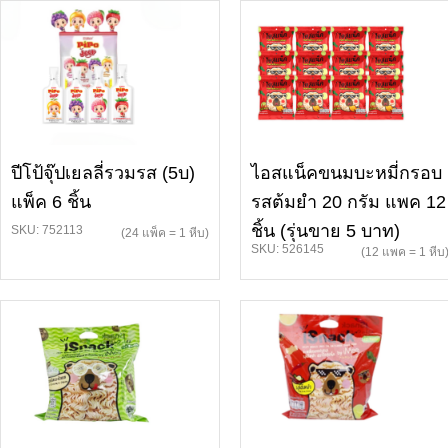
ปีโป้จุ๊ปเยลลี่รวมรส (5บ)
ไอสแน็คขนมบะหมี่กรอบ
แพ็ค 6 ชิ้น
รสต้มยำ 20 กรัม แพค 12
ชิ้น (รุ่นขาย 5 บาท)
SKU: 752113
(24 แพ็ค = 1 หีบ)
SKU: 526145
(12 แพค = 1 หีบ