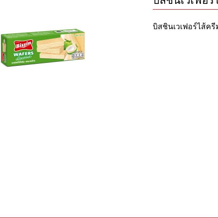
บิสชินเวเฟอร์
บิสชินเวเฟอร์ไส้คร