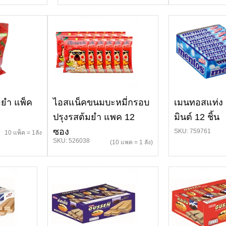
มยำ แพ็ค
ไอสแน็คขนมบะหมี่กรอบ
เมนทอสแท่ง 
ปรุงรสต้มยำ แพค 12
มินต์ 12 ชิ้น
ซอง
SKU: 759761
10 แพ็ค = 1ลัง
SKU: 526038
(10 แพค = 1 ลัง)