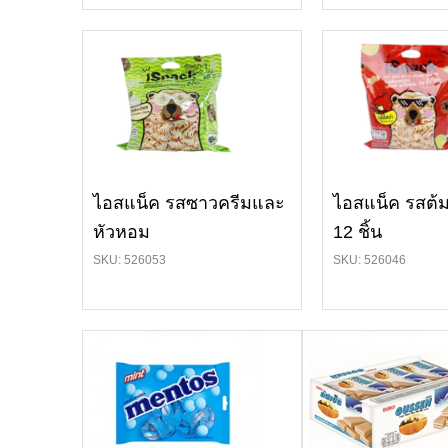
ไอสแน็ค รสซาวครีมและ
ไอสแน็ค รสต้
หัวหอม
12 ชิ้น
SKU: 526053
SKU: 526046