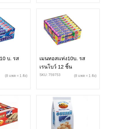
10 บ. รส
เมนทอสแท่ง10บ. รส
เรนโบว์ 12 ชิ้น
SKU: 759753
(8 แพค = 1 ลัง)
(8 แพค = 1 ลัง)