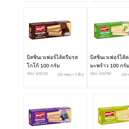
บิสชินเวเฟอร์ไส้ครีมรส
บิสชินเวเฟอร์ไส้
โกโก้ 100 กรัม
มะพร้าว 100 กรั
SKU: 426726
SKU: 426700
(30 กล่อง = 1 หีบ)
(30 