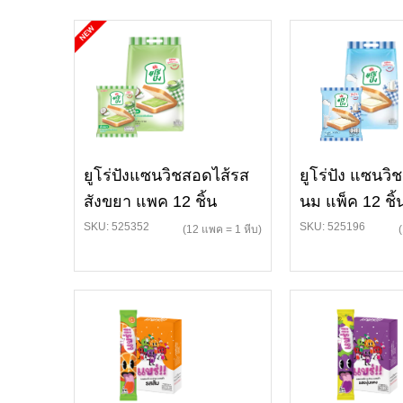
ยูโร่ปังแซนวิชสอดไส้รส
ยูโร่ปัง แซนว
สังขยา แพค 12 ชิ้น
นม แพ็ค 12 ชิ้
SKU: 525352
SKU: 525196
(12 แพค = 1 หีบ)