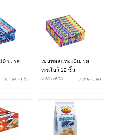
10 บ. รส
เมนทอสแท่ง10บ. รส
เรนโบว์ 12 ชิ้น
SKU: 759753
(8 แพค = 1 ลัง)
(8 แพค = 1 ลัง)