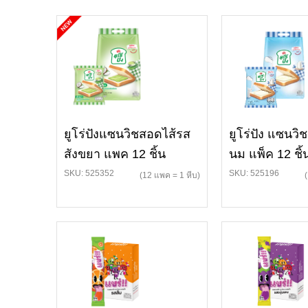
ยูโร่ปังแซนวิชสอดไส้รส
ยูโร่ปัง แซนว
สังขยา แพค 12 ชิ้น
นม แพ็ค 12 ชิ้
SKU: 525352
SKU: 525196
(12 แพค = 1 หีบ)