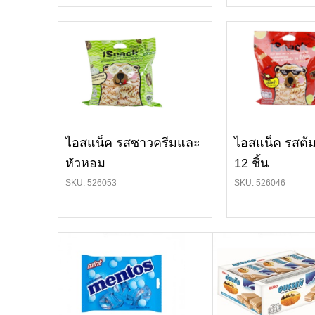
ไอสแน็ค รสซาวครีมและ
ไอสแน็ค รสต้
หัวหอม
12 ชิ้น
SKU: 526053
SKU: 526046