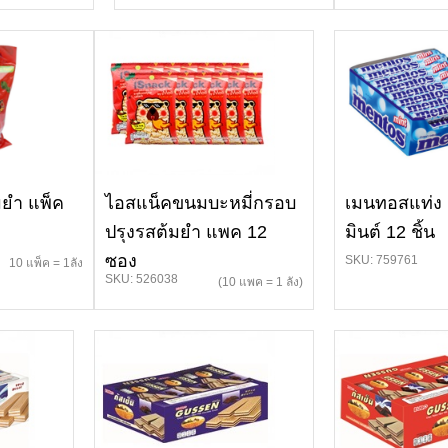
มยำ แพ็ค
ไอสแน็คขนมบะหมี่กรอบ
เมนทอสแท่ง 
ปรุงรสต้มยำ แพค 12
มินต์ 12 ชิ้น
ซอง
SKU: 759761
10 แพ็ค = 1ลัง
SKU: 526038
(10 แพค = 1 ลัง)