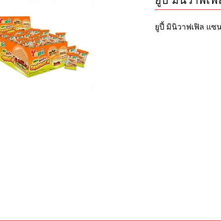
ยูปี้ มินิวาฟเ
ยูปี้ มินิวาฟเฟิล แซ