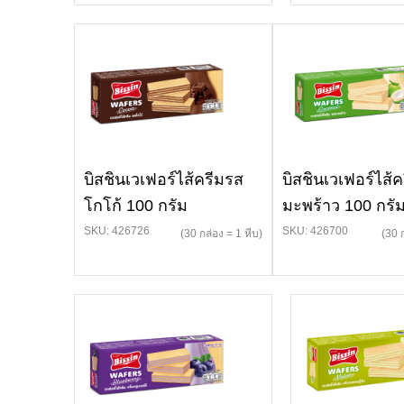
บิสชินเวเฟอร์ไส้ครีมรส
บิสชินเวเฟอร์ไส้
โกโก้ 100 กรัม
มะพร้าว 100 กรั
SKU: 426726
SKU: 426700
(30 กล่อง = 1 หีบ)
(30 