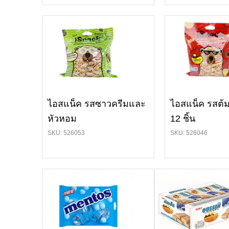
ไอสแน็ค รสซาวครีมและ
ไอสแน็ค รสต้
หัวหอม
12 ชิ้น
SKU: 526053
SKU: 526046