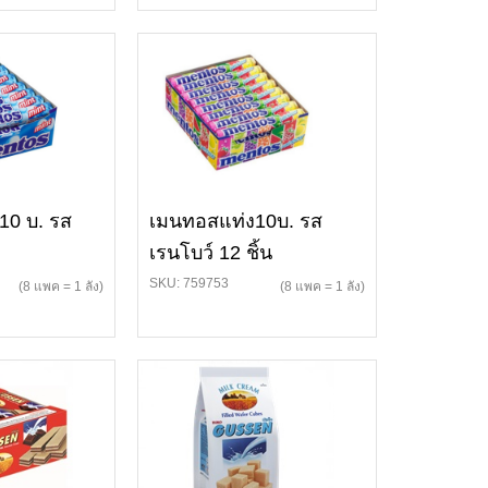
10 บ. รส
เมนทอสแท่ง10บ. รส
เรนโบว์ 12 ชิ้น
SKU: 759753
(8 แพค = 1 ลัง)
(8 แพค = 1 ลัง)