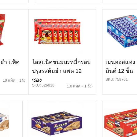
มยำ แพ็ค
ไอสแน็คขนมบะหมี่กรอบ
เมนทอสแท่ง 
ปรุงรสต้มยำ แพค 12
มินต์ 12 ชิ้น
ซอง
SKU: 759761
10 แพ็ค = 1ลัง
SKU: 526038
(10 แพค = 1 ลัง)