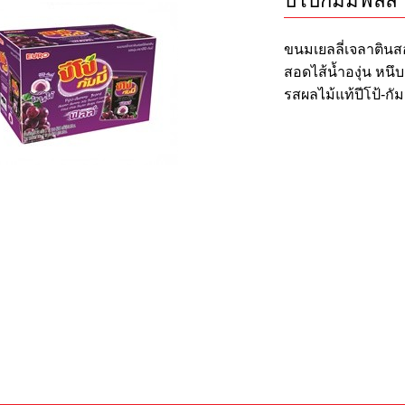
ปีโป้กัมมี่ฟิลล
ขนมเยลลี่เจลาตินสอ
สอดไส้น้ำองุ่น หนึ
รสผลไม้แท้ปีโป้-กัมม