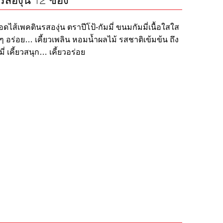
์ รสองุ่น 12 ซอง
ดไส้เพคตินรสองุ่น ตราปีโป้-กัมมี่ ขนมกัมมี่เนื้อใสใส
บๆ อร่อย… เคี้ยวเพลิน หอมน้ำผลไม้ รสชาติเข้มข้น ถึง
ี่ เคี้ยวสนุก… เคี้ยวอร่อย