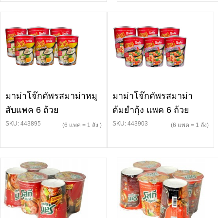
มาม่าโจ๊กคัพรสมาม่าหมู
มาม่าโจ๊กคัพรสมาม่า
สับแพค 6 ถ้วย
ต้มยำกุ้ง แพค 6 ถ้วย
SKU: 443895
SKU: 443903
(6 แพค = 1 ลัง )
(6 แพค = 1 ลัง)