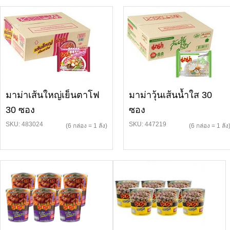
มาม่าเส้นใหญ่เย็นตาโฟ
มาม่าวุ้นเส้นน้ำใส 30
30 ซอง
ซอง
SKU: 483024
SKU: 447219
(6 กล่อง = 1 ลัง)
(6 กล่อง = 1 ลัง