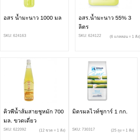
อสร น้ำมะนาว 1000 มล
อสร.น้ำมะนาว 55% 3
ลิตร
SKU: 624163
SKU: 624122
(6 แกลลอน = 1 ลัง
คิวพีน้ำส้มสายชูหมัก 700
มิตรผลไวท์ชูการ์ 1 กก.
มล. ขวดเดี่ยว
SKU: 622092
SKU: 730317
(12 ขวด = 1 ลัง)
(25 ถุง = 1 ลัง)