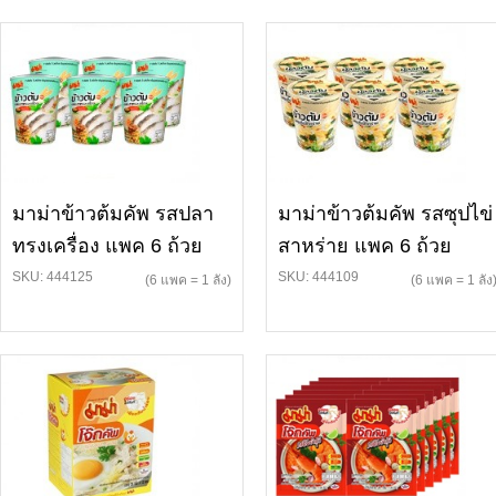
มาม่าข้าวต้มคัพ รสปลา
มาม่าข้าวต้มคัพ รสซุปไข่
ทรงเครื่อง แพค 6 ถ้วย
สาหร่าย แพค 6 ถ้วย
SKU: 444125
SKU: 444109
(6 แพค = 1 ลัง)
(6 แพค = 1 ลัง