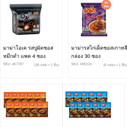
มาม่าโอเค รสปูผัดซอส
มาม่ารสไก่เผ็ดซอสเกาหล
หมึกดำ แพค 4 ซอง
กล่อง 30 ซอง
SKU: 467787
SKU: 496224
(36 แพค = 1 หีบ)
(6 กล่อง = 1 หีบ