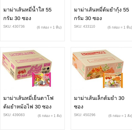
มาม่าเส้นหมี่น้ำใส 55
มาม่าเส้นหมี่ต้มยำกุ้ง 55
กรัม 30 ซอง
กรัม 30 ซอง
SKU: 430736
SKU: 433110
(6 กล่อง = 1 หีบ)
(6 กล่อง = 1 หีบ
มาม่าเส้นหมี่เย็นตาโฟ
มาม่าเส้นเล็กต้มยำ 30
ต้มยำหม้อไฟ 30 ซอง
ซอง
SKU: 439083
SKU: 450296
(6 กล่อง = 1 ลัง)
(6 กล่อง = 1 ลัง