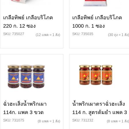
เกลือทิพย์ เกลือบริโภค
เกลือทิพย์ เกลือบริโภค
220 ก. 12 ซอง
1000 ก. 1 ซอง
SKU: 735027
SKU: 735035
(12 แพค = 1 ลัง)
(30 ถุง = 1 ลัง
ฉั่วฮะเส็งน้ำพริกเผา
น้ำพริกเผาตราฉั่วฮะเส็ง
114ก. แพค 3 ขวด
114 ก. สูตรต้มยำ แพค 3
SKU: 731075
SKU: 731232
(8 แพค = 1 ลัง)
(8 แพค = 1 ลัง