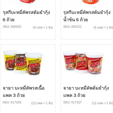
รุสกีบะหมี่คัพรสต้มยำกุ้ง
รุสกีบะหมี่คัพรสต้มยำกุ้ง
6 ถ้วย
น้ำข้น 6 ถ้วย
SKU: 400093
SKU: 400101
(6 แพค = 1 ลัง)
(6 แพค = 1 ลัง
จายา บะหมี่คัพรสเนื้อ
จายา บะหมี่คัพต้มยำกุ้ง
แพค 3 ถ้วย
แพค 3 ถ้วย
SKU: 417329
SKU: 417337
(12 แพค = 1 ลัง)
(12 แพค = 1 ลัง