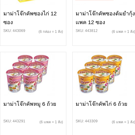
มาม่าโจ๊กคัพซองไก่ 12
มาม่าโจ๊กคัพซองต้มยำกุ้ง
ซอง
แพค 12 ซอง
SKU: 443069
SKU: 443812
(6 กล่อง = 1 ลัง)
(6 แพค = 1 ลัง
มาม่าโจ๊กคัพหมู 6 ถ้วย
มาม่าโจ๊กคัพไก่ 6 ถ้วย
SKU: 443291
SKU: 443309
(6 แพค = 1 ลัง)
(6 แพค = 1 ลัง