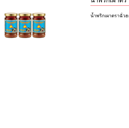
น้ำพริกเผาตรา
น้ำพริกเผาตราฉั่วฮ