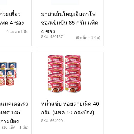
ก๋วยเตี๋ยว
มาม่าเส้นใหญ่เย็นตาโฟ
 แพค 4 ซอง
ซอสเข้มข้น 85 กรัม แพ็ค
4 ซอง
9 แพค = 1 หีบ
SKU: 480137
(9 แพ็ค = 1 หีบ)
ลาแมคเคอเรล
หม่ำแซ่บ หอยลายเผ็ด 40
อเทศ 145
กรัม (แพค 10 กระป๋อง)
 กระป๋อง
SKU: 664029
(10 แพ็ค = 1 หีบ)