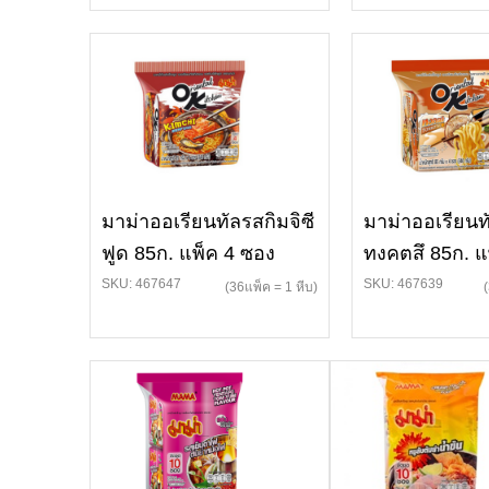
มาม่าออเรียนทัลรสกิมจิซี
มาม่าออเรียนท
ฟูด 85ก. แพ็ค 4 ซอง
ทงคตสึ 85ก. แ
SKU: 467647
SKU: 467639
(36แพ็ค = 1 หีบ)