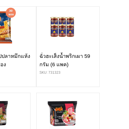
ปปลาหมึกแห้ง
ฉั่วฮะเส็งน้ำพริกเผา 59
ซอง
กรัม (6 แพค)
SKU: 731323