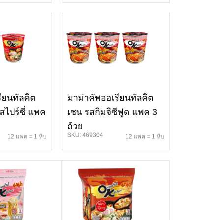
ียนทัลคิต
มาม่าคัพออเรียนทัลคิต
ไปร์ซี่ แพค
เชน รสกิมจิซีฟูด แพค 3
ถ้วย
SKU: 469304
12 แพค = 1 หีบ
12 แพค = 1 หีบ