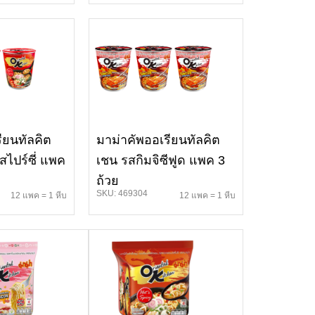
ียนทัลคิต
มาม่าคัพออเรียนทัลคิต
ไปร์ซี่ แพค
เชน รสกิมจิซีฟูด แพค 3
ถ้วย
SKU: 469304
12 แพค = 1 หีบ
12 แพค = 1 หีบ