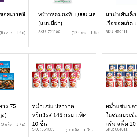
ดซอสเกาหลี
พร้าวหอมกะทิ 1,000 มล.
มาม่าเส้นเล็ก
(แบบมีฝา)
เรือซอสเผ็ด
SKU: 721100
SKU: 450411
(6 กล่อง = 1 หีบ)
(12 กล่อง = 1 ลัง)
หาร 75
หม่ำแซ่บ ปลาราด
หม่ำแซ่บ ป
ุง)
พริก3รส 145 กรัม แพ็ค
ในซอสมะเขื
10 ชิ้น
กรัม แพ็ค 10
(8 แพ็ค = 1 หีบ)
SKU: 664003
SKU: 664011
(10 แพ็ค = 1 หีบ)