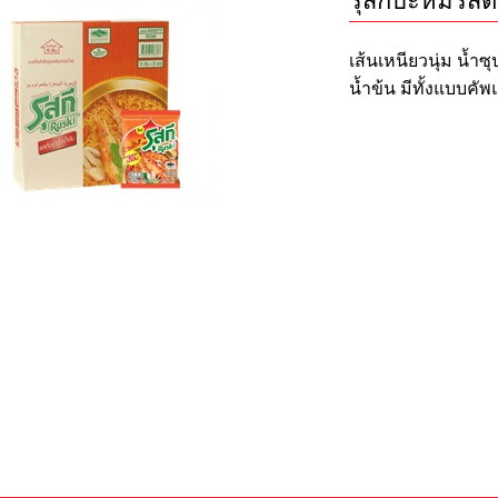
รุสกีบะหมี่รสต
เส้นเหนียวนุ่ม น้ำ
น้ำข้น มีทั้งแบบค