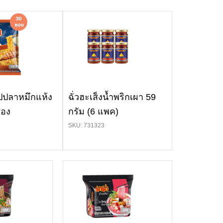
ปปลาหมึกแห้ง
ฉั่วฮะเส็งน้ำพริกเผา 59
ซอง
กรัม (6 แพค)
SKU: 731323