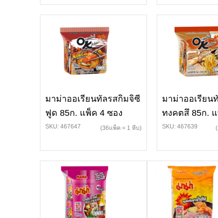
มาม่าออเรียนทัลรสกิมจิซี
มาม่าออเรียนท
ฟูด 85ก. แพ็ค 4 ซอง
ทงคตสึ 85ก. แ
SKU: 467647
SKU: 467639
(36แพ็ค = 1 หีบ)