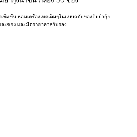
้มยำกุ้งน้ำข้น กล่อง 30 ซอง
ซุปเข้มข้น หอมเครื่องเทศเต็มๆในแบบฉบับของต้มยำกุ้ง
ัพและซอง และมีตราฮาลาลรับรอง