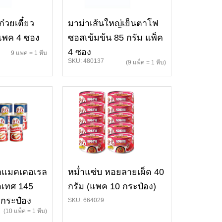
ก๋วยเตี๋ยว
มาม่าเส้นใหญ่เย็นตาโฟ
 แพค 4 ซอง
ซอสเข้มข้น 85 กรัม แพ็ค
4 ซอง
9 แพค = 1 หีบ
SKU: 480137
(9 แพ็ค = 1 หีบ)
ลาแมคเคอเรล
หม่ำแซ่บ หอยลายเผ็ด 40
อเทศ 145
กรัม (แพค 10 กระป๋อง)
 กระป๋อง
SKU: 664029
(10 แพ็ค = 1 หีบ)