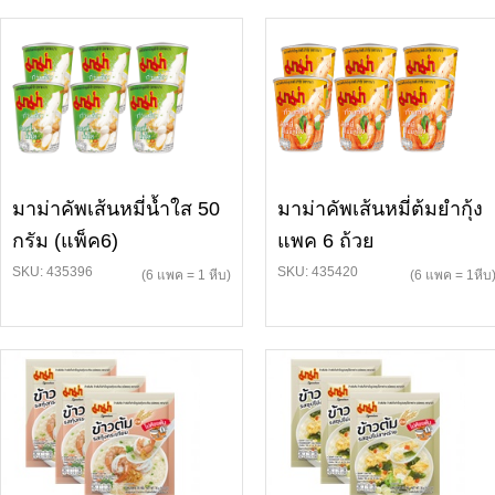
มาม่าคัพเส้นหมี่น้ำใส 50
มาม่าคัพเส้นหมี่ต้มยำกุ้ง
กรัม (แพ็ค6)
แพค 6 ถ้วย
SKU: 435396
SKU: 435420
(6 แพค = 1 หีบ)
(6 แพค = 1หีบ