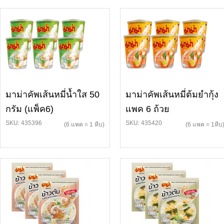
มาม่าคัพเส้นหมี่น้ำใส 50
มาม่าคัพเส้นหมี่ต้มยำกุ้ง
กรัม (แพ็ค6)
แพค 6 ถ้วย
SKU: 435396
SKU: 435420
(6 แพค = 1 หีบ)
(6 แพค = 1หีบ