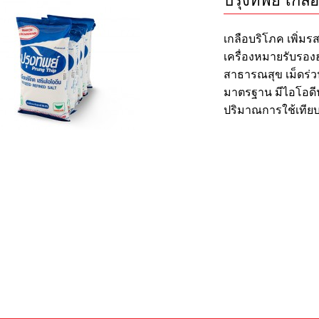
ปรุงทิพย์ เกล
เกลือบริโภค เพิ่มร
เครื่องหมายรับร
สาธารณสุข เม็ดร่ว
มาตรฐาน มีไอโอดีนสู
ปริมาณการใช้เทียบกับ