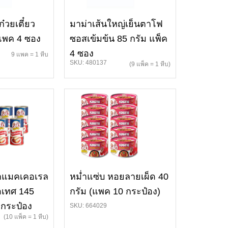
ก๋วยเตี๋ยว
มาม่าเส้นใหญ่เย็นตาโฟ
 แพค 4 ซอง
ซอสเข้มข้น 85 กรัม แพ็ค
4 ซอง
9 แพค = 1 หีบ
SKU: 480137
(9 แพ็ค = 1 หีบ)
ลาแมคเคอเรล
หม่ำแซ่บ หอยลายเผ็ด 40
อเทศ 145
กรัม (แพค 10 กระป๋อง)
 กระป๋อง
SKU: 664029
(10 แพ็ค = 1 หีบ)