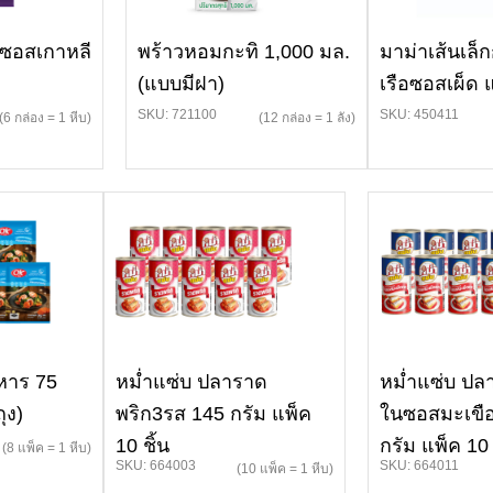
ดซอสเกาหลี
พร้าวหอมกะทิ 1,000 มล.
มาม่าเส้นเล็ก
(แบบมีฝา)
เรือซอสเผ็ด
SKU: 721100
SKU: 450411
(6 กล่อง = 1 หีบ)
(12 กล่อง = 1 ลัง)
หาร 75
หม่ำแซ่บ ปลาราด
หม่ำแซ่บ ป
ุง)
พริก3รส 145 กรัม แพ็ค
ในซอสมะเขื
10 ชิ้น
กรัม แพ็ค 10
(8 แพ็ค = 1 หีบ)
SKU: 664003
SKU: 664011
(10 แพ็ค = 1 หีบ)