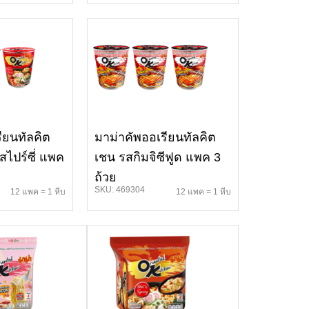
ียนทัลคิต
มาม่าคัพออเรียนทัลคิต
ไปร์ซี่ แพค
เชน รสกิมจิซีฟูด แพค 3
ถ้วย
SKU: 469304
12 แพค = 1 หีบ
12 แพค = 1 หีบ