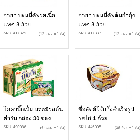
จายา บะหมี่คัพรสเนื้อ
จายา บะหมี่คัพต้มยำกุ้ง
แพค 3 ถ้วย
แพค 3 ถ้วย
SKU: 417329
SKU: 417337
(12 แพค = 1 ลัง)
(12 แพค = 1 ลัง
โคคาบิ๊กเบิ้ม บะหมี่รสต้น
ซื่อสัตย์โจ๊กกึ่งสำเร็จรูป
ตำรับ กล่อง 30 ซอง
รสไก่ 1 ถ้วย
SKU: 490086
SKU: 446005
(6 กล่อง = 1 ลัง)
(36 ถ้วย = 1 ลัง