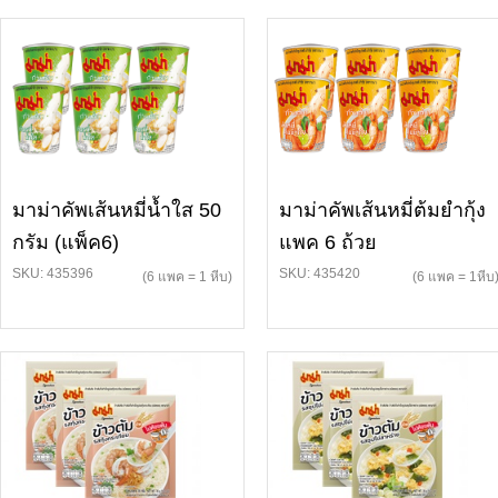
มาม่าคัพเส้นหมี่น้ำใส 50
มาม่าคัพเส้นหมี่ต้มยำกุ้ง
กรัม (แพ็ค6)
แพค 6 ถ้วย
SKU: 435396
SKU: 435420
(6 แพค = 1 หีบ)
(6 แพค = 1หีบ