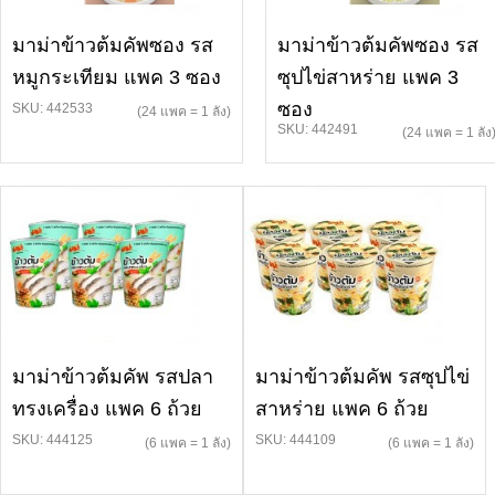
มาม่าข้าวต้มคัพซอง รส
มาม่าข้าวต้มคัพซอง รส
หมูกระเทียม แพค 3 ซอง
ซุปไข่สาหร่าย แพค 3
ซอง
SKU: 442533
(24 แพค = 1 ลัง)
SKU: 442491
(24 แพค = 1 ลัง
มาม่าข้าวต้มคัพ รสปลา
มาม่าข้าวต้มคัพ รสซุปไข่
ทรงเครื่อง แพค 6 ถ้วย
สาหร่าย แพค 6 ถ้วย
SKU: 444125
SKU: 444109
(6 แพค = 1 ลัง)
(6 แพค = 1 ลัง)