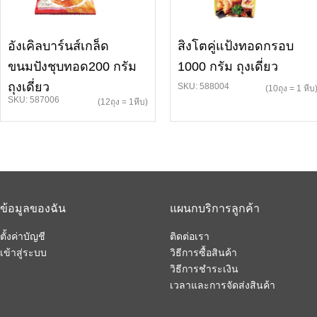
อังเคิลบาร์นส์เกล็ด
สิงโตคู่แป้งทอดกรอบ
ขนมปังชุบทอด200 กรัม
1000 กรัม ถุงเดี่ยว
ถุงเดี่ยว
SKU: 588004
(10ถุง = 1 หีบ
SKU: 587006
(12ถุง = 1หีบ)
ข้อมูลของฉัน
แผนกบริการลูกค้า
ตั้งค่าบัญชี
ติดต่อเรา
เข้าสู่ระบบ
วิธีการซื้อสินค้า
วิธีการชำระเงิน
เวลาและการจัดส่งสินค้า