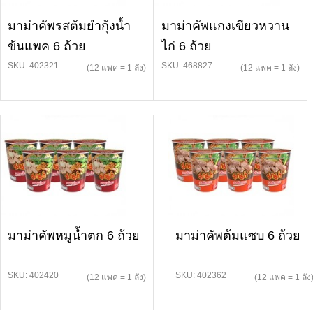
มาม่าคัพรสต้มยำกุ้งน้ำ
มาม่าคัพแกงเขียวหวาน
ข้นแพค 6 ถ้วย
ไก่ 6 ถ้วย
SKU: 402321
SKU: 468827
(12 แพค = 1 ลัง)
(12 แพค = 1 ลัง)
มาม่าคัพหมูน้ำตก 6 ถ้วย
มาม่าคัพต้มแซบ 6 ถ้วย
SKU: 402420
SKU: 402362
(12 แพค = 1 ลัง)
(12 แพค = 1 ลัง