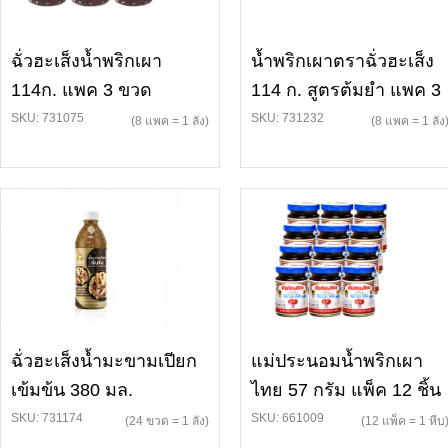
ฉั่วฮะเส็งน้ำพริกเผา
น้ำพริกเผาตราฉั่วฮะเส็ง
114ก. แพค 3 ขวด
114 ก. สูตรต้มยำ แพค 3
SKU: 731075
SKU: 731232
(8 แพค = 1 ลัง)
(8 แพค = 1 ลัง
ฉั่วฮะเส็งน้ำมะขามเปียก
แม่ประนอมน้ำพริกเผา
เข้มข้น 380 มล.
ไทย 57 กรัม แพ็ค 12 ชิ้น
SKU: 731174
SKU: 661009
(24 ขวด = 1 ลัง)
(12 แพ็ค = 1 หีบ