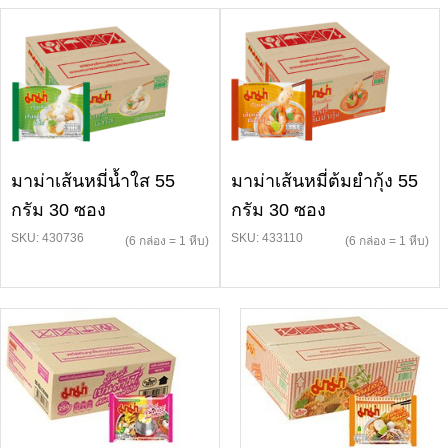
มาม่าเส้นหมี่น้ำใส 55
มาม่าเส้นหมี่ต้มยำกุ้ง 55
กรัม 30 ซอง
กรัม 30 ซอง
SKU: 430736
SKU: 433110
(6 กล่อง = 1 หีบ)
(6 กล่อง = 1 หีบ)