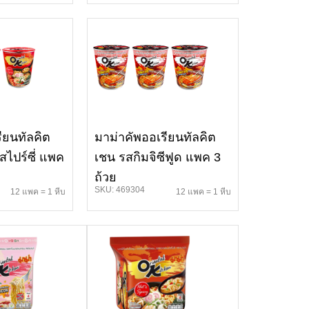
ียนทัลคิต
มาม่าคัพออเรียนทัลคิต
ไปร์ซี่ แพค
เชน รสกิมจิซีฟูด แพค 3
ถ้วย
SKU: 469304
12 แพค = 1 หีบ
12 แพค = 1 หีบ