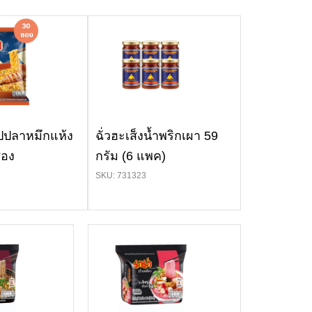
ปปลาหมึกแห้ง
ฉั่วฮะเส็งน้ำพริกเผา 59
ซอง
กรัม (6 แพค)
SKU: 731323