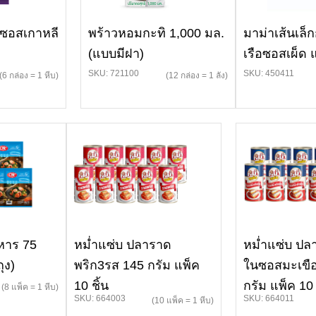
ดซอสเกาหลี
พร้าวหอมกะทิ 1,000 มล.
มาม่าเส้นเล็ก
(แบบมีฝา)
เรือซอสเผ็ด
SKU: 721100
SKU: 450411
(6 กล่อง = 1 หีบ)
(12 กล่อง = 1 ลัง)
หาร 75
หม่ำแซ่บ ปลาราด
หม่ำแซ่บ ป
ุง)
พริก3รส 145 กรัม แพ็ค
ในซอสมะเขื
10 ชิ้น
กรัม แพ็ค 10
(8 แพ็ค = 1 หีบ)
SKU: 664003
SKU: 664011
(10 แพ็ค = 1 หีบ)