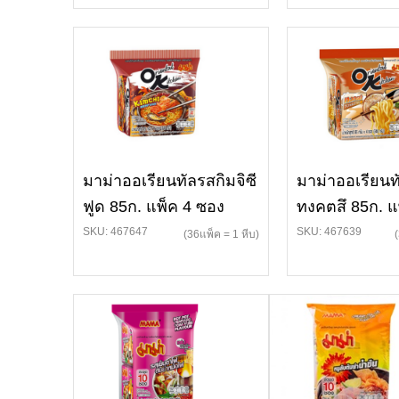
มาม่าออเรียนทัลรสกิมจิซี
มาม่าออเรียนท
ฟูด 85ก. แพ็ค 4 ซอง
ทงคตสึ 85ก. แ
SKU: 467647
SKU: 467639
(36แพ็ค = 1 หีบ)