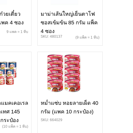
ก๋วยเตี๋ยว
มาม่าเส้นใหญ่เย็นตาโฟ
 แพค 4 ซอง
ซอสเข้มข้น 85 กรัม แพ็ค
4 ซอง
9 แพค = 1 หีบ
SKU: 480137
(9 แพ็ค = 1 หีบ)
ลาแมคเคอเรล
หม่ำแซ่บ หอยลายเผ็ด 40
อเทศ 145
กรัม (แพค 10 กระป๋อง)
 กระป๋อง
SKU: 664029
(10 แพ็ค = 1 หีบ)