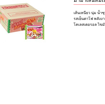
มาม่าเส้นหมี
เส้นเหนียว นุ่ม น้ำ
รสเย็นตาโฟ พลังงาน
โคเลสเตอรอล ไขมั