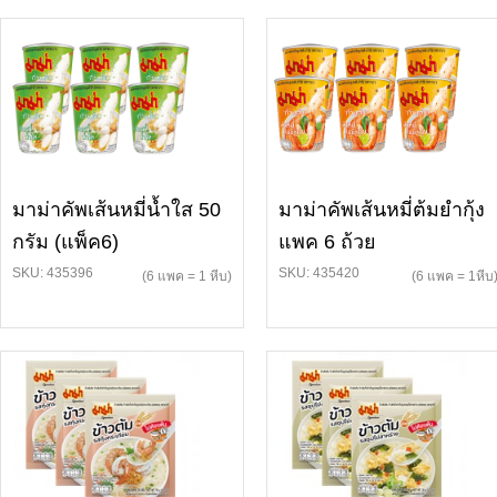
มาม่าคัพเส้นหมี่น้ำใส 50
มาม่าคัพเส้นหมี่ต้มยำกุ้ง
กรัม (แพ็ค6)
แพค 6 ถ้วย
SKU: 435396
SKU: 435420
(6 แพค = 1 หีบ)
(6 แพค = 1หีบ