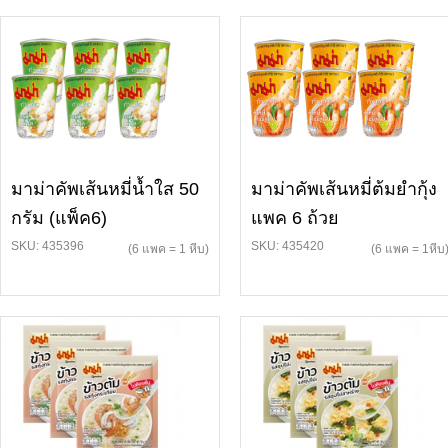
มาม่าคัพเส้นหมี่น้ำใส 50
มาม่าคัพเส้นหมี่ต้มยำกุ้ง
กรัม (แพ็ค6)
แพค 6 ถ้วย
SKU: 435396
SKU: 435420
(6 แพค = 1 หีบ)
(6 แพค = 1หีบ