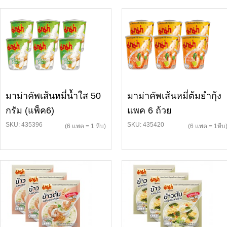
มาม่าคัพเส้นหมี่น้ำใส 50
มาม่าคัพเส้นหมี่ต้มยำกุ้ง
กรัม (แพ็ค6)
แพค 6 ถ้วย
SKU: 435396
SKU: 435420
(6 แพค = 1 หีบ)
(6 แพค = 1หีบ