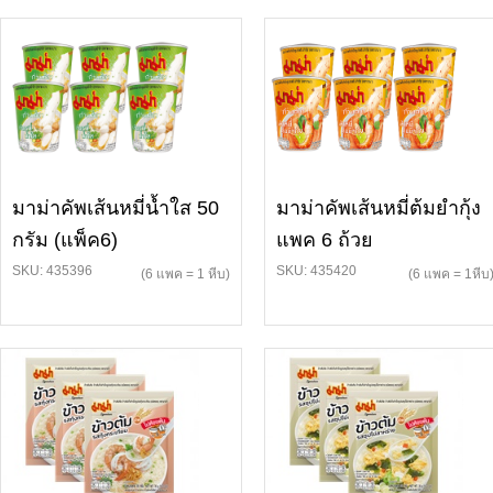
มาม่าคัพเส้นหมี่น้ำใส 50
มาม่าคัพเส้นหมี่ต้มยำกุ้ง
กรัม (แพ็ค6)
แพค 6 ถ้วย
SKU: 435396
SKU: 435420
(6 แพค = 1 หีบ)
(6 แพค = 1หีบ