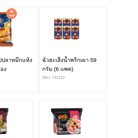
ปปลาหมึกแห้ง
ฉั่วฮะเส็งน้ำพริกเผา 59
ซอง
กรัม (6 แพค)
SKU: 731323