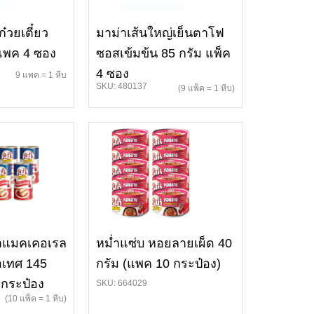
ก๋วยเตี๋ยว
มาม่าเส้นใหญ่เย็นตาโฟ
 แพค 4 ซอง
ซอสเข้มข้น 85 กรัม แพ็ค
4 ซอง
9 แพค = 1 หีบ
SKU: 480137
(9 แพ็ค = 1 หีบ)
ลาแมคเคอเรล
หม่ำแซ่บ หอยลายเผ็ด 40
อเทศ 145
กรัม (แพค 10 กระป๋อง)
 กระป๋อง
SKU: 664029
(10 แพ็ค = 1 หีบ)