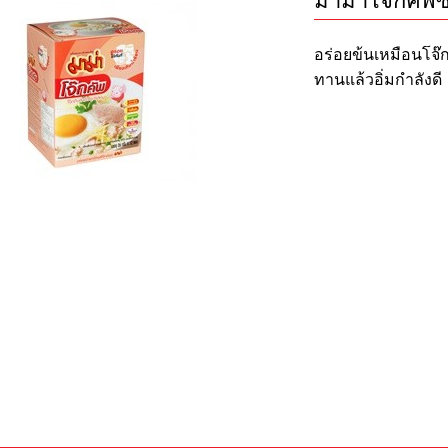
มาม่าโจ๊กคัพ
อร่อยข้นเหมือนโจ๊ก
ทานแล้วอิ่มกำลังดี