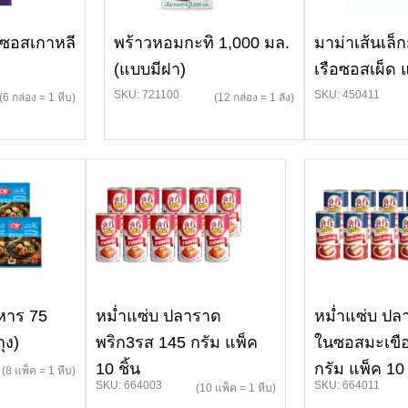
ดซอสเกาหลี
พร้าวหอมกะทิ 1,000 มล.
มาม่าเส้นเล็ก
(แบบมีฝา)
เรือซอสเผ็ด
SKU: 721100
SKU: 450411
(6 กล่อง = 1 หีบ)
(12 กล่อง = 1 ลัง)
หาร 75
หม่ำแซ่บ ปลาราด
หม่ำแซ่บ ป
ุง)
พริก3รส 145 กรัม แพ็ค
ในซอสมะเขื
10 ชิ้น
กรัม แพ็ค 10
(8 แพ็ค = 1 หีบ)
SKU: 664003
SKU: 664011
(10 แพ็ค = 1 หีบ)