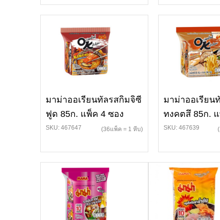
มาม่าออเรียนทัลรสกิมจิซี
มาม่าออเรียนท
ฟูด 85ก. แพ็ค 4 ซอง
ทงคตสึ 85ก. แ
SKU: 467647
SKU: 467639
(36แพ็ค = 1 หีบ)