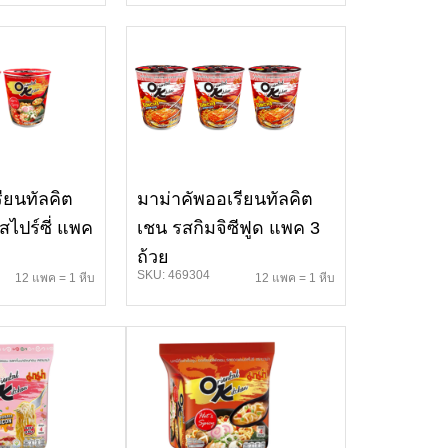
ียนทัลคิต
มาม่าคัพออเรียนทัลคิต
ไปร์ซี่ แพค
เชน รสกิมจิซีฟูด แพค 3
ถ้วย
SKU: 469304
12 แพค = 1 หีบ
12 แพค = 1 หีบ