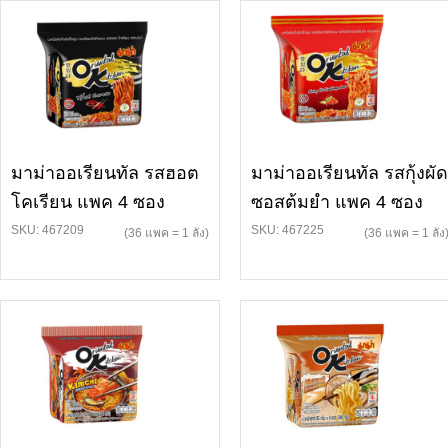
มาม่าออเรียนทัล รสฮอต
มาม่าออเรียนทัล รสกุ้งผัด
โคเรียน แพค 4 ซอง
ซอสต้มยำ แพค 4 ซอง
SKU: 467209
SKU: 467225
(36 แพค = 1 ลัง)
(36 แพค = 1 ลัง