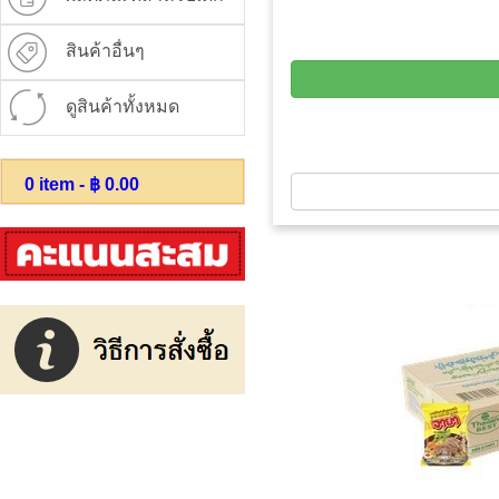
สินค้าอื่นๆ
ดูสินค้าทั้งหมด
0
item - ฿
0.00