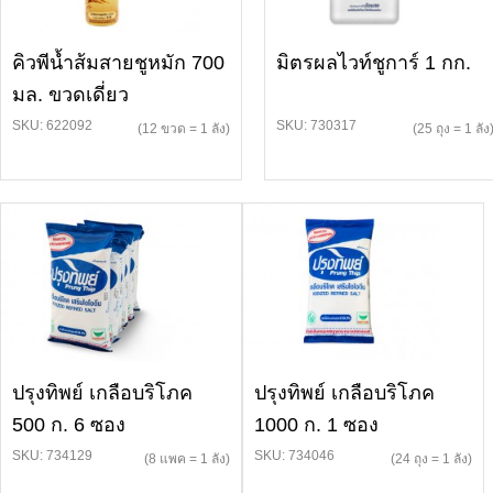
คิวพีน้ำส้มสายชูหมัก 700
มิตรผลไวท์ชูการ์ 1 กก.
มล. ขวดเดี่ยว
SKU: 622092
SKU: 730317
(12 ขวด = 1 ลัง)
(25 ถุง = 1 ลัง
ปรุงทิพย์ เกลือบริโภค
ปรุงทิพย์ เกลือบริโภค
500 ก. 6 ซอง
1000 ก. 1 ซอง
SKU: 734129
SKU: 734046
(8 แพค = 1 ลัง)
(24 ถุง = 1 ลัง)