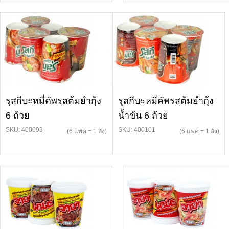
รุสกีบะหมี่คัพรสต้มยำกุ้ง
รุสกีบะหมี่คัพรสต้มยำกุ้ง
6 ถ้วย
น้ำข้น 6 ถ้วย
SKU: 400093
SKU: 400101
(6 แพค = 1 ลัง)
(6 แพค = 1 ลัง)