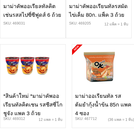
มาม่าคัพออเรียลทัลคิต
มาม่าคัพออเรียนทัลรสผัด
เช่นรสสไปซี่ซีฟูดส์ 6 ถ้วย
ไข่เค็ม 80ก. แพ็ค 3 ถ้วย
SKU: 469031
SKU: 469205
12 แพ็ค = 1 หีบ
*สินค้าใหม่ *มาม่าคัพออ
มาม่าออเรียนทัล รส
เรียนทัลคิตเชน รสชีสซี่โก
ต้มยำกุ้งน้ำข้น 85ก แพค
ชูจัง แพค 3 ถ้วย
4 ซอง
SKU: 469312
SKU: 467712
12 แพค = 1 หีบ
(36 แพค = 1 หีบ