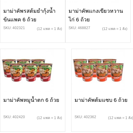
มาม่าคัพรสต้มยำกุ้งน้ำ
มาม่าคัพแกงเขียวหวาน
ข้นแพค 6 ถ้วย
ไก่ 6 ถ้วย
SKU: 402321
SKU: 468827
(12 แพค = 1 ลัง)
(12 แพค = 1 ลัง)
มาม่าคัพหมูน้ำตก 6 ถ้วย
มาม่าคัพต้มแซบ 6 ถ้วย
SKU: 402420
SKU: 402362
(12 แพค = 1 ลัง)
(12 แพค = 1 ลัง