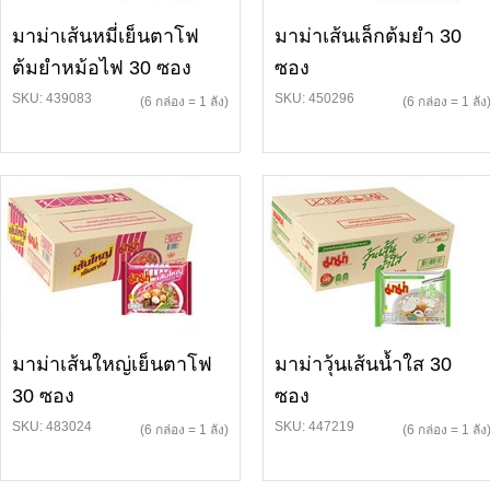
มาม่าเส้นหมี่เย็นตาโฟ
มาม่าเส้นเล็กต้มยำ 30
ต้มยำหม้อไฟ 30 ซอง
ซอง
SKU: 439083
SKU: 450296
(6 กล่อง = 1 ลัง)
(6 กล่อง = 1 ลัง
มาม่าเส้นใหญ่เย็นตาโฟ
มาม่าวุ้นเส้นน้ำใส 30
30 ซอง
ซอง
SKU: 483024
SKU: 447219
(6 กล่อง = 1 ลัง)
(6 กล่อง = 1 ลัง