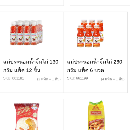
แม่ประนอมน้ำจิ้มไก่ 130
แม่ประนอมน้ำจิ้มไก่ 260
กรัม แพ็ค 12 ชิ้น
กรัม แพ็ค 6 ขวด
SKU: 661181
SKU: 661199
(2 แพ็ค = 1 หีบ)
(4 แพ็ค = 1 หีบ)