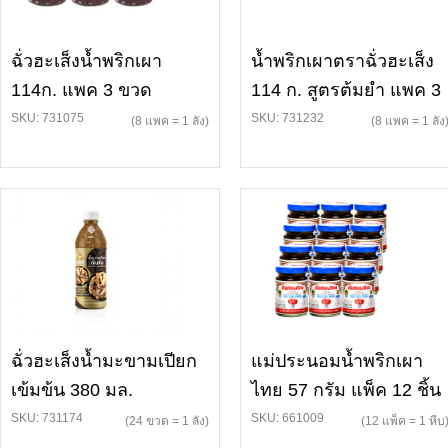
ฉั่วฮะเส็งน้ำพริกเผา
น้ำพริกเผาตราฉั่วฮะเส็ง
114ก. แพค 3 ขวด
114 ก. สูตรต้มยำ แพค 3
SKU: 731075
SKU: 731232
(8 แพค = 1 ลัง)
(8 แพค = 1 ลัง
ฉั่วฮะเส็งน้ำมะขามเปียก
แม่ประนอมน้ำพริกเผา
เข้มข้น 380 มล.
ไทย 57 กรัม แพ็ค 12 ชิ้น
SKU: 731174
SKU: 661009
(24 ขวด = 1 ลัง)
(12 แพ็ค = 1 หีบ