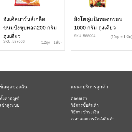
อังเคิลบาร์นส์เกล็ด
สิงโตคู่แป้งทอดกรอบ
ขนมปังชุบทอด200 กรัม
1000 กรัม ถุงเดี่ยว
ถุงเดี่ยว
SKU: 588004
(10ถุง = 1 หีบ
SKU: 587006
(12ถุง = 1หีบ)
ข้อมูลของฉัน
แผนกบริการลูกค้า
ตั้งค่าบัญชี
ติดต่อเรา
เข้าสู่ระบบ
วิธีการซื้อสินค้า
วิธีการชำระเงิน
เวลาและการจัดส่งสินค้า