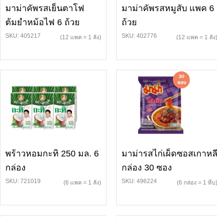
มาม่าคัพรสเย็นตาโฟ
มาม่าคัพรสหมูสับ แพค 6
ต้มยำหม้อไฟ 6 ถ้วย
ถ้วย
SKU: 405217
SKU: 402776
(12 แพค = 1 ลัง)
(12 แพค = 1 ลัง
พร้าวหอมกะทิ 250 มล. 6
มาม่ารสไก่เผ็ดซอสเกาหล
กล่อง
กล่อง 30 ซอง
SKU: 721019
SKU: 496224
(6 แพค = 1 ลัง)
(6 กล่อง = 1 หีบ