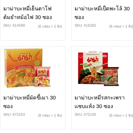
มาม่าบะหมี่เย็นตาโฟ
มาม่าบะหมี่เป็ดพะโล้ 30
ต้มยำหม้อไฟ 30 ซอง
ซอง
SKU: 414599
SKU: 416305
(6 กล่อง = 1 ลัง)
(6 กล่อง = 1 ลัง
มาม่าบะหมี่ผัดขี้เมา 30
มาม่าบะหมี่รสกะเพรา
ซอง
แซบแห้ง 30 ซอง
SKU: 475103
SKU: 475145
(6 กล่อง = 1 ลัง)
(6 กล่อง = 1 ลัง