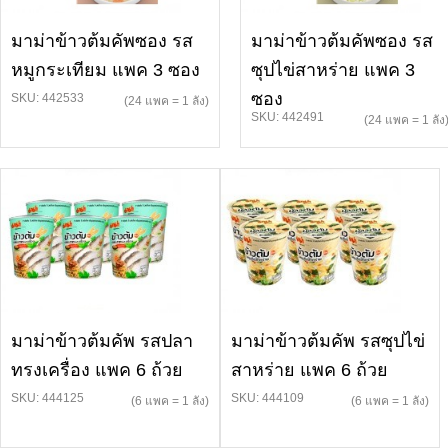
มาม่าข้าวต้มคัพซอง รส
มาม่าข้าวต้มคัพซอง รส
หมูกระเทียม แพค 3 ซอง
ซุปไข่สาหร่าย แพค 3
ซอง
SKU: 442533
(24 แพค = 1 ลัง)
SKU: 442491
(24 แพค = 1 ลัง
มาม่าข้าวต้มคัพ รสปลา
มาม่าข้าวต้มคัพ รสซุปไข่
ทรงเครื่อง แพค 6 ถ้วย
สาหร่าย แพค 6 ถ้วย
SKU: 444125
SKU: 444109
(6 แพค = 1 ลัง)
(6 แพค = 1 ลัง)