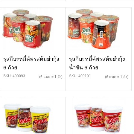
รุสกีบะหมี่คัพรสต้มยำกุ้ง
รุสกีบะหมี่คัพรสต้มยำกุ้ง
6 ถ้วย
น้ำข้น 6 ถ้วย
SKU: 400093
SKU: 400101
(6 แพค = 1 ลัง)
(6 แพค = 1 ลัง)