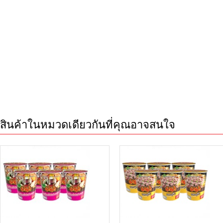
สินค้าในหมวดเดียวกันที่คุณอาจสนใจ