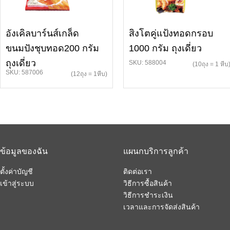
อังเคิลบาร์นส์เกล็ด
สิงโตคู่แป้งทอดกรอบ
ขนมปังชุบทอด200 กรัม
1000 กรัม ถุงเดี่ยว
ถุงเดี่ยว
SKU: 588004
(10ถุง = 1 หีบ
SKU: 587006
(12ถุง = 1หีบ)
ข้อมูลของฉัน
แผนกบริการลูกค้า
ตั้งค่าบัญชี
ติดต่อเรา
เข้าสู่ระบบ
วิธีการซื้อสินค้า
วิธีการชำระเงิน
เวลาและการจัดส่งสินค้า