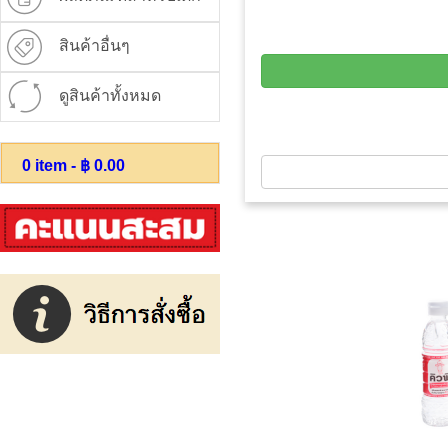
สินค้าอื่นๆ
ดูสินค้าทั้งหมด
0
item - ฿
0.00