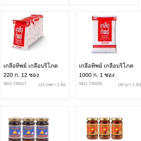
เกลือทิพย์ เกลือบริโภค
เกลือทิพย์ เกลือบริโภค
220 ก. 12 ซอง
1000 ก. 1 ซอง
SKU: 735027
SKU: 735035
(12 แพค = 1 ลัง)
(30 ถุง = 1 ลัง