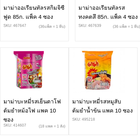
มาม่าออเรียนทัลรสกิมจิซี
มาม่าออเรียนทัลรส
ฟูด 85ก. แพ็ค 4 ซอง
ทงคตสึ 85ก. แพ็ค 4 ซอง
SKU: 467647
SKU: 467639
(36แพ็ค = 1 หีบ)
(36 แพ็ค = 1 หีบ
มาม่าบะหมี่รสเย็นตาโฟ
มาม่าบะหมี่รสหมูสับ
ต้มยำหม้อไฟ แพค 10
ต้มยำน้ำข้น แพค 10 ซอง
ซอง
SKU: 495218
SKU: 414607
(18 แพค = 1 ลัง)