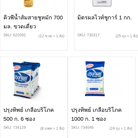
คิวพีน้ำส้มสายชูหมัก 700
มิตรผลไวท์ชูการ์ 1 กก.
มล. ขวดเดี่ยว
SKU: 622092
SKU: 730317
(12 ขวด = 1 ลัง)
(25 ถุง = 1 ลัง
ปรุงทิพย์ เกลือบริโภค
ปรุงทิพย์ เกลือบริโภค
500 ก. 6 ซอง
1000 ก. 1 ซอง
SKU: 734129
SKU: 734046
(8 แพค = 1 ลัง)
(24 ถุง = 1 ลัง)