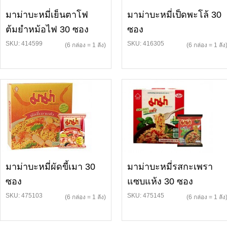
มาม่าบะหมี่เย็นตาโฟ
มาม่าบะหมี่เป็ดพะโล้ 30
ต้มยำหม้อไฟ 30 ซอง
ซอง
SKU: 414599
SKU: 416305
(6 กล่อง = 1 ลัง)
(6 กล่อง = 1 ลัง
มาม่าบะหมี่ผัดขี้เมา 30
มาม่าบะหมี่รสกะเพรา
ซอง
แซบแห้ง 30 ซอง
SKU: 475103
SKU: 475145
(6 กล่อง = 1 ลัง)
(6 กล่อง = 1 ลัง