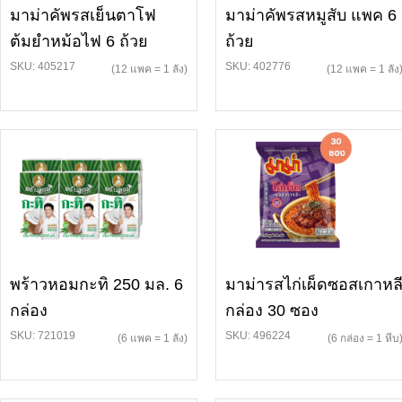
มาม่าคัพรสเย็นตาโฟ
มาม่าคัพรสหมูสับ แพค 6
ต้มยำหม้อไฟ 6 ถ้วย
ถ้วย
SKU: 405217
SKU: 402776
(12 แพค = 1 ลัง)
(12 แพค = 1 ลัง
พร้าวหอมกะทิ 250 มล. 6
มาม่ารสไก่เผ็ดซอสเกาหล
กล่อง
กล่อง 30 ซอง
SKU: 721019
SKU: 496224
(6 แพค = 1 ลัง)
(6 กล่อง = 1 หีบ