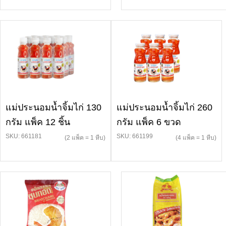
แม่ประนอมน้ำจิ้มไก่ 130
แม่ประนอมน้ำจิ้มไก่ 260
กรัม แพ็ค 12 ชิ้น
กรัม แพ็ค 6 ขวด
SKU: 661181
SKU: 661199
(2 แพ็ค = 1 หีบ)
(4 แพ็ค = 1 หีบ)