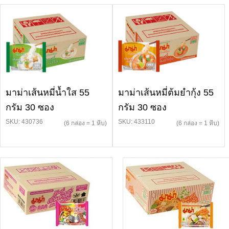
มาม่าเส้นหมี่น้ำใส 55
มาม่าเส้นหมี่ต้มยำกุ้ง 55
กรัม 30 ซอง
กรัม 30 ซอง
SKU: 430736
SKU: 433110
(6 กล่อง = 1 หีบ)
(6 กล่อง = 1 หีบ)