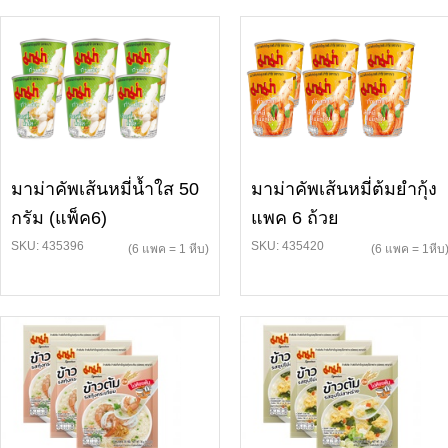
มาม่าคัพเส้นหมี่น้ำใส 50
มาม่าคัพเส้นหมี่ต้มยำกุ้ง
กรัม (แพ็ค6)
แพค 6 ถ้วย
SKU: 435396
SKU: 435420
(6 แพค = 1 หีบ)
(6 แพค = 1หีบ