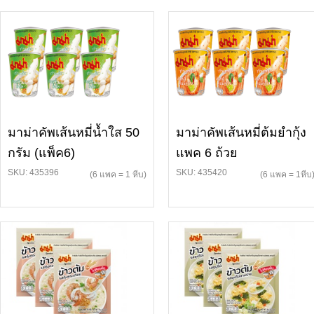
มาม่าคัพเส้นหมี่น้ำใส 50
มาม่าคัพเส้นหมี่ต้มยำกุ้ง
กรัม (แพ็ค6)
แพค 6 ถ้วย
SKU: 435396
SKU: 435420
(6 แพค = 1 หีบ)
(6 แพค = 1หีบ