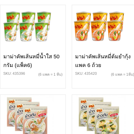
มาม่าคัพเส้นหมี่น้ำใส 50
มาม่าคัพเส้นหมี่ต้มยำกุ้ง
กรัม (แพ็ค6)
แพค 6 ถ้วย
SKU: 435396
SKU: 435420
(6 แพค = 1 หีบ)
(6 แพค = 1หีบ