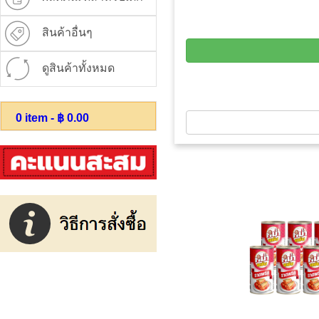
สินค้าอื่นๆ
ดูสินค้าทั้งหมด
0
item - ฿
0.00