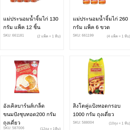
แม่ประนอมน้ำจิ้มไก่ 130
แม่ประนอมน้ำจิ้มไก่ 260
กรัม แพ็ค 12 ชิ้น
กรัม แพ็ค 6 ขวด
SKU: 661181
SKU: 661199
(2 แพ็ค = 1 หีบ)
(4 แพ็ค = 1 หีบ
อังเคิลบาร์นส์เกล็ด
สิงโตคู่แป้งทอดกรอบ
ขนมปังชุบทอด200 กรัม
1000 กรัม ถุงเดี่ยว
ถุงเดี่ยว
SKU: 588004
(10ถุง = 1 หีบ
SKU: 587006
(12ถุง = 1หีบ)