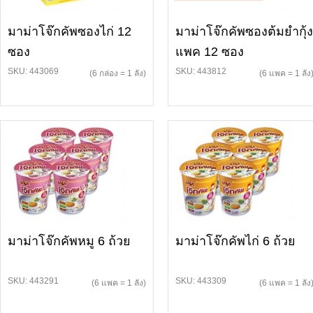
มาม่าโจ๊กคัพซองไก่ 12
มาม่าโจ๊กคัพซองต้มยำกุ้ง
ซอง
แพค 12 ซอง
SKU: 443069
SKU: 443812
(6 กล่อง = 1 ลัง)
(6 แพค = 1 ลัง
มาม่าโจ๊กคัพหมู 6 ถ้วย
มาม่าโจ๊กคัพไก่ 6 ถ้วย
SKU: 443291
SKU: 443309
(6 แพค = 1 ลัง)
(6 แพค = 1 ลัง