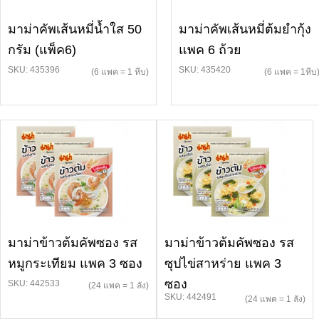
มาม่าคัพเส้นหมี่น้ำใส 50
มาม่าคัพเส้นหมี่ต้มยำกุ้ง
กรัม (แพ็ค6)
แพค 6 ถ้วย
SKU: 435396
SKU: 435420
(6 แพค = 1 หีบ)
(6 แพค = 1หีบ
มาม่าข้าวต้มคัพซอง รส
มาม่าข้าวต้มคัพซอง รส
หมูกระเทียม แพค 3 ซอง
ซุปไข่สาหร่าย แพค 3
ซอง
SKU: 442533
(24 แพค = 1 ลัง)
SKU: 442491
(24 แพค = 1 ลัง)