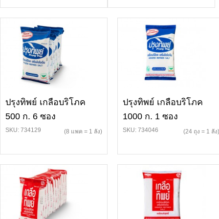
ปรุงทิพย์ เกลือบริโภค
ปรุงทิพย์ เกลือบริโภค
500 ก. 6 ซอง
1000 ก. 1 ซอง
SKU: 734129
SKU: 734046
(8 แพค = 1 ลัง)
(24 ถุง = 1 ลัง