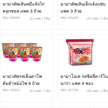
มาม่าคัพเส้นหมี่แห้งไก่
มาม่าคัพเส้นเล็กเล้งแซ่บ
คลุกซอส แพค 3 ถ้วย
แพค 3 ถ้วย
SKU: 435487
SKU: 435438
(12 แพค = 1หีบ)
(12 แพค = 1 หีบ
มาม่าคัพรสเย็นตาโฟ
มาม่าโอเค รสชิลลี่คาร์โบ
ต้มยำหม้อไฟ 6 ถ้วย
นาร่า แพค 4 ซอง
SKU: 405217
SKU: 467738
(12 แพค = 1 ลัง)
(36 แพค = 1 หีบ