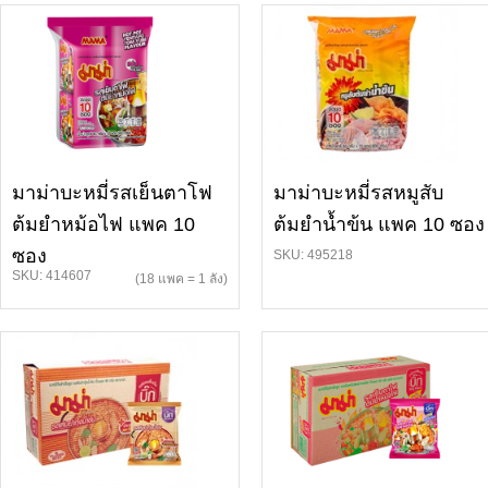
มาม่าบะหมี่รสเย็นตาโฟ
มาม่าบะหมี่รสหมูสับ
ต้มยำหม้อไฟ แพค 10
ต้มยำน้ำข้น แพค 10 ซอง
ซอง
SKU: 495218
SKU: 414607
(18 แพค = 1 ลัง)