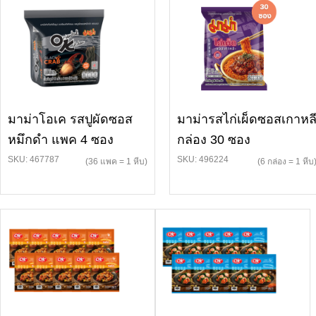
มาม่าโอเค รสปูผัดซอส
มาม่ารสไก่เผ็ดซอสเกาหล
หมึกดำ แพค 4 ซอง
กล่อง 30 ซอง
SKU: 467787
SKU: 496224
(36 แพค = 1 หีบ)
(6 กล่อง = 1 หีบ