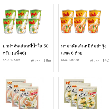
มาม่าคัพเส้นหมี่น้ำใส 50
มาม่าคัพเส้นหมี่ต้มยำกุ้ง
กรัม (แพ็ค6)
แพค 6 ถ้วย
SKU: 435396
SKU: 435420
(6 แพค = 1 หีบ)
(6 แพค = 1หีบ